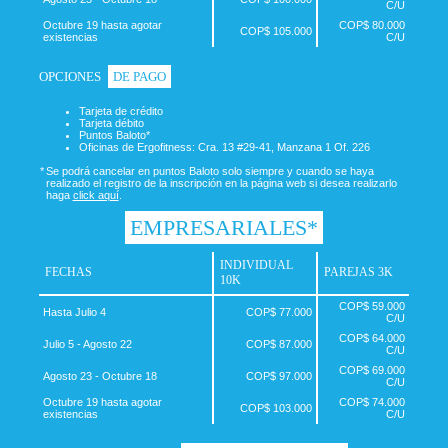
C/U
Octubre 19 hasta agotar
COP$ 80.000
COP$ 105.000
existencias
C/U
OPCIONES
DE PAGO
Tarjeta de crédito
Tarjeta débito
Puntos Baloto*
Oficinas de Ergofitness: Cra. 13 #29-41, Manzana 1 Of. 226
*
Se podrá cancelar en puntos Baloto solo siempre y cuando se haya
realizado el registro de la inscripción en la página web si desea realizarlo
haga
click aquí
.
EMPRESARIALES*
INDIVIDUAL
FECHAS
PAREJAS 3K
10K
COP$ 59.000
Hasta Julio 4
COP$ 77.000
C/U
COP$ 64.000
Julio 5 - Agosto 22
COP$ 87.000
C/U
COP$ 69.000
Agosto 23 - Octubre 18
COP$ 97.000
C/U
Octubre 19 hasta agotar
COP$ 74.000
COP$ 103.000
existencias
C/U