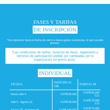
FASES Y TARIFAS
DE INSCRIPCIÓN
*Inscripciones hasta la fecha de cierre o hasta agotar existencias, lo que suceda
primero.
*Las condiciones de tarifas, duración de fases, reglamento y
términos de participación podrán ser cambiadas por la
organización sin previo aviso.
INDIVIDUAL
INDIVIDUAL
FECHAS
PAREJAS 3K
10K
COP$ 65.000
Hasta Julio 4
COP$ 80.000
C/U
COP$ 70.000
Julio 5 - Agosto 22
COP$ 90.000
C/U
COP$ 75.000
Agosto 23 - Octubre 18
COP$ 100.000