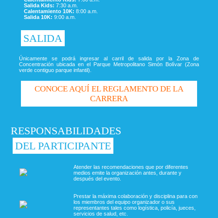
Salida Kids:
7:30 a.m.
Calentamiento 10K:
8:00 a.m.
Salida 10K:
9:00 a.m.
SALIDA
Únicamente se podrá ingresar al carril de salida por la Zona de
Concentración ubicada en el Parque Metropolitano Simón Bolívar (Zona
verde contiguo parque infantil).
CONOCE AQUÍ EL REGLAMENTO DE LA
CARRERA
RESPONSABILIDADES
DEL PARTICIPANTE
Atender las recomendaciones que por diferentes
medios emite la organización antes, durante y
después del evento.
Prestar la máxima colaboración y disciplina para con
los miembros del equipo organizador o sus
representantes tales como logística, policía, jueces,
servicios de salud, etc.