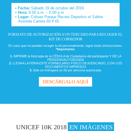
Fecha:
Sábado 19 de octubre del 2019.
Hora:
8:00 a.m. – 5:00 p.m
Lugar:
Coliseo Parque Recreo Deportivo el Salitre
Avenida Carrera 60 # 65
FORMATO DE AUTORIZACIÓN A UN TERCERO PARA RECOGER EL
KIT DE CORREDOR
En caso que no puedas recoger tu kit personalmente, sigue estas instrucciones:
*Importante:
1.
IMPRIME la fotocopia de la CÉDULA de Ciudadanía del participante Y DE LA
PERSONA AUTORIZADA
2.
LLEVA A LA FERIA ESTE FORMULARIO FÍSICO DILIGENCIADO, CON LOS
DOCUMENTOS IMPRESOS
3.
Solo se entregará un Kit por persona autorizada.
DESCÁRGALO AQUÍ
UNICEF 10K 2018
EN IMÁGENES