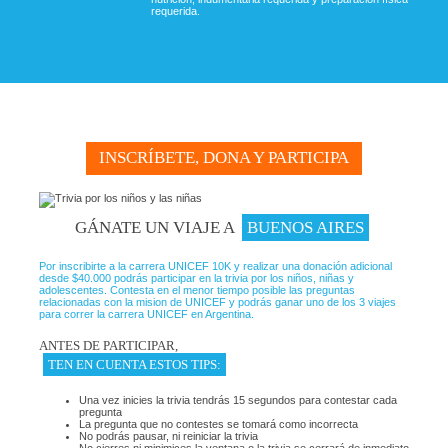
requerida.
INSCRÍBETE, DONA Y PARTICIPA
GÁNATE UN VIAJE A
BUENOS AIRES
Por inscribirte a la carrera UNICEF 10K y realizar una donación adicional
desde $40.000 podrás participar en la trivia por los niños, niñas y
adolescentes. Contesta en el menor tiempo posible las preguntas
relacionadas con la mision de UNICEF y podrás ganar uno de los 3 viajes
para correr la carrera UNICEF en Argentina.
ANTES DE PARTICIPAR,
TEN EN CUENTA ESTOS TIPS:
Una vez inicies la trivia tendrás 15 segundos para contestar cada
pregunta
La pregunta que no contestes se tomará como incorrecta
No podrás pausar, ni reiniciar la trivia
No cierres ni minimices la ventana o la trivia se cerrará de inmediato