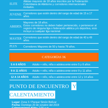
Atletas mayores de 18 años inscritos por la Federación
ELITE
Colombiana de Atletismo y corredores internacionales
invitados.
Corredores que estén dentro del rango de edad de 15 a 17
JUVENIL
años.
Mayores de 18 años.
Estos corredores no deben haber pertenecido, o pertenecer al
ABIERTA
registro de ninguna liga o federación atlética y/o deportiva, esto
incluye a cualquier liga nacional.
Corredores que estén dentro del rango de edad de 40 a 49
MASTER
años.
PLUS
Corredores Mayores de 50 y hasta 79 años.
CATEGORÍAS 3K
5 A 8 AÑOS
Adulto + niño, niña o adolescente entre 5 y 8 años
9 A 11 AÑOS
Adulto + niño, niña o adolescente entre 9 y 11 años
12 A 14 AÑOS
Adulto + niño, niña o adolescente entre 12 y 14 años
PUNTO DE ENCUENTRO
Y
CALENTAMIENTO
Lugar:
Zona 3 / Parque Simón Bolívar
Fecha:
Domingo 20 de octubre del 2019
Calentamiento Kids:
7:00 a.m.